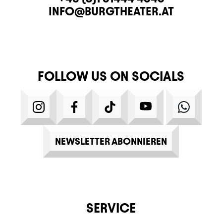
E-MAIL
INFO@BURGTHEATER.AT
FOLLOW US ON SOCIALS
INSTAGRAM
FACEBOOK
TIKTOK
YOUTUBE
WHATS
NEWSLETTER ABONNIEREN
SERVICE