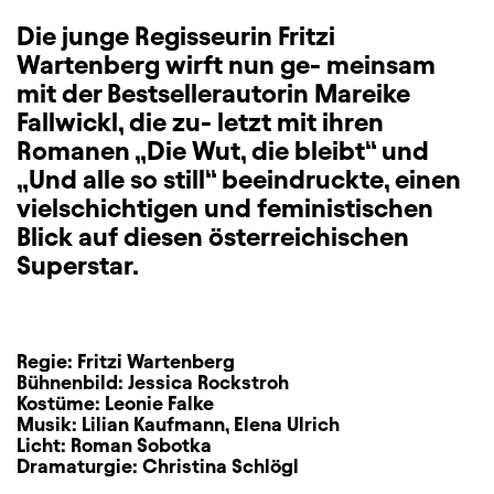
Die junge Regisseurin Fritzi
Wartenberg wirft nun ge- meinsam
mit der Bestsellerautorin Mareike
Fallwickl, die zu- letzt mit ihren
Romanen „Die Wut, die bleibt“ und
„Und alle so still“ beeindruckte, einen
vielschichtigen und feministischen
Blick auf diesen österreichischen
Superstar.
Regie:
Fritzi Wartenberg
Bühnenbild:
Jessica Rockstroh
Kostüme:
Leonie Falke
Musik:
Lilian Kaufmann
,
Elena Ulrich
Licht:
Roman Sobotka
Dramaturgie:
Christina Schlögl