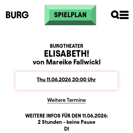
Skip to main content
SPIELPLAN
BURGTHEATER
ELISABETH!
von Mareike Fallwickl
Thu
Thursday
11.06.2026
20:00
Uhr
Weitere Termine
WEITERE INFOS FÜR DEN
11.06.2026
:
Dauer und Pausen
Beschreibung
Information
2 Stunden - keine Pause
Sitzplan
D!