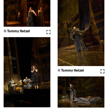
© Tommy Hetzel
Fullscreen
© Tommy Hetzel
Full