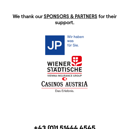
HAUPTSPONSOREN
We thank our
SPONSORS & PARTNERS
for their
support.
CONTACT
TELEPHONE
+43 (0)1 51444 4545