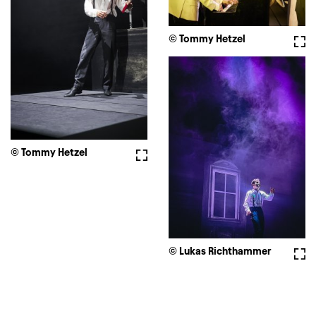
© Tommy Hetzel
Full
© Tommy Hetzel
Fullscreen
© Lukas Richthammer
Full