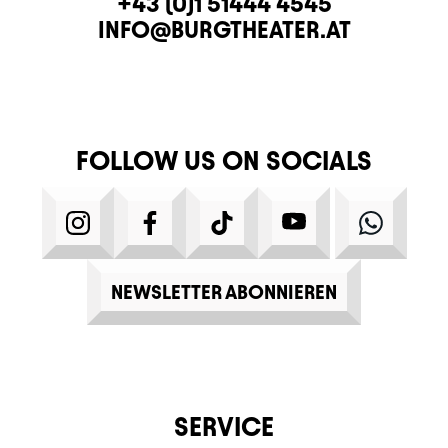
CONTACT
TELEPHONE
+43 (0)1 51444 4545
E-MAIL
INFO@BURGTHEATER.AT
FOLLOW US ON SOCIALS
INSTAGRAM
FACEBOOK
TIKTOK
YOUTUBE
WHATS
NEWSLETTER ABONNIEREN
SERVICE