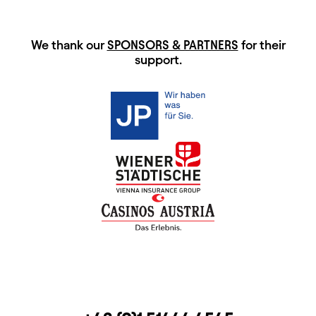
HAUPTSPONSOREN
We thank our
SPONSORS & PARTNERS
for their
support.