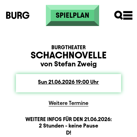
Skip to main content
SPIELPLAN
BURGTHEATER
SCHACHNOVELLE
von Stefan Zweig
Sun
Sunday
21.06.2026
19:00
Uhr
Weitere Termine
WEITERE INFOS FÜR DEN
21.06.2026
:
Dauer und Pausen
Beschreibung
Information
2 Stunden - keine Pause
Sitzplan
D!