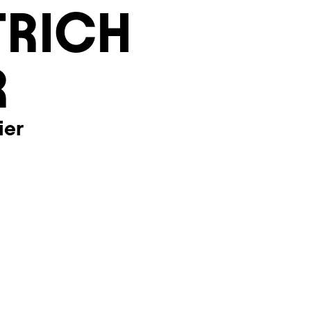
TRICH
R
ier