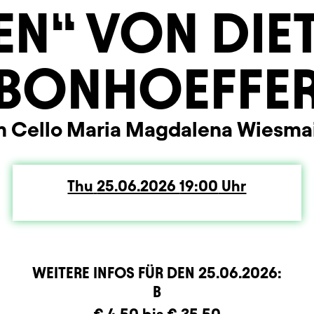
EN“ VON DIE
BONHOEFFE
 Cello Maria Magdalena Wiesma
Thu
Thursday
25.06.2026
19:00
Uhr
WEITERE INFOS FÜR DEN
25.06.2026
:
rmation
B