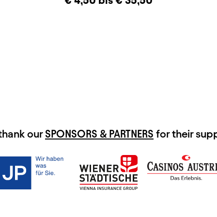
€ 4,50 bis € 35,50
thank our
SPONSORS & PARTNERS
for their sup