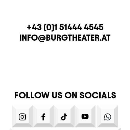
TELEPHONE
+43 (0)1 51444 4545
E-MAIL
INFO@BURGTHEATER.AT
FOLLOW US ON SOCIALS
INSTAGRAM
FACEBOOK
TIKTOK
YOUTUBE
WHA