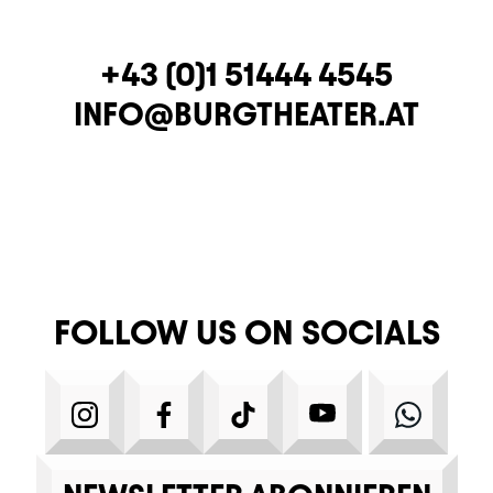
TELEPHONE
+43 (0)1 51444 4545
E-MAIL
INFO@BURGTHEATER.AT
FOLLOW US ON SOCIALS
INSTAGRAM
FACEBOOK
TIKTOK
YOUTUBE
WHA