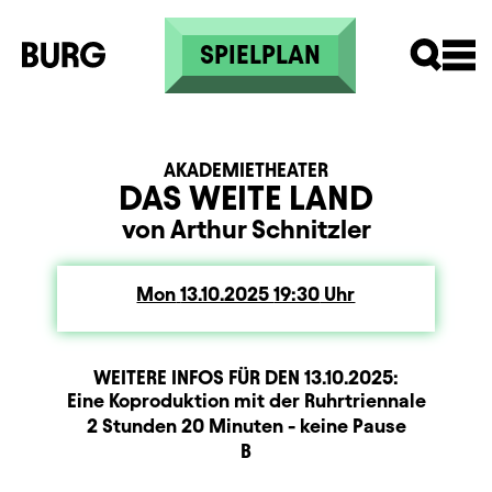
Skip to main content
SPIELPLAN
AKADEMIETHEATER
DAS WEITE LAND
von Arthur Schnitzler
Mon
Monday
13.10.2025
19:30
Uhr
WEITERE INFOS FÜR DEN
13.10.2025
:
Produktionspartner
Beschreibung
Information
Eine Koproduktion mit der Ruhrtriennale
Dauer und Pausen
2 Stunden 20 Minuten - keine Pause
Sitzplan
B
Zusatzinformation