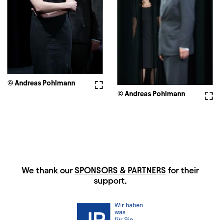
© Andreas Pohlmann
Fullscreen
© Andreas Pohlmann
Full
HAUPTSPONSOREN
We thank our
SPONSORS & PARTNERS
for their
support.