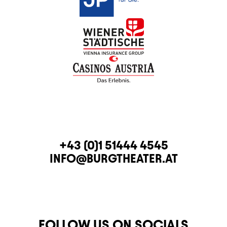
CONTACT
TELEPHONE
+43 (0)1 51444 4545
E-MAIL
INFO@BURGTHEATER.AT
FOLLOW US ON SOCIALS