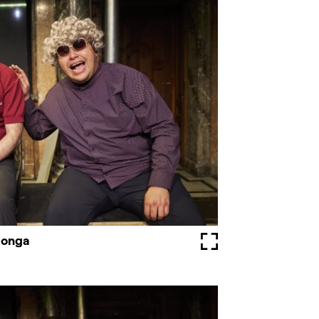
songa
Fullscreen