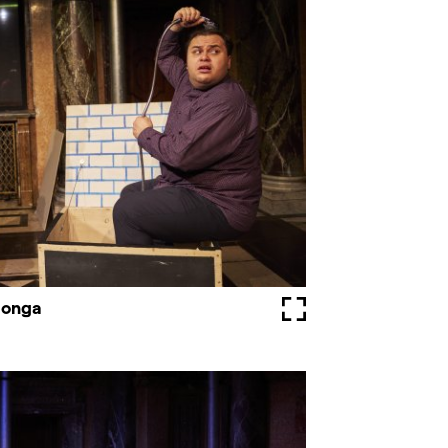
songa
Fullscreen