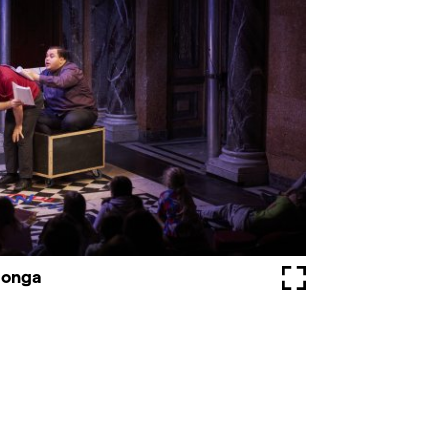
songa
Fullscreen