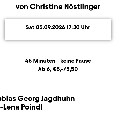
von Christine Nöstlinger
Sat
Saturday
05.09.2026
17:30
Uhr
rmation
45 Minuten - keine Pause
Ab 6, €8,-/5,50
obias Georg Jagdhuhn
-Lena Poindl