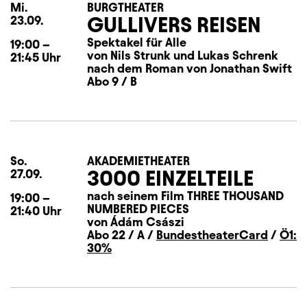
Mi.
Mittwoch
BURGTHEATER
GULLIVERS REISEN
23.09.
Spektakel für Alle
19:00
–
von Nils Strunk und Lukas Schrenk
21:45
Uhr
nach dem Roman von Jonathan Swift
Abo 9 / B
So.
Sonntag
AKADEMIETHEATER
3000 EINZELTEILE
27.09.
nach seinem Film THREE THOUSAND
19:00
–
NUMBERED PIECES
21:40
Uhr
von Ádám Császi
Abo 22 / A /
BundestheaterCard
/
Ö1:
30%