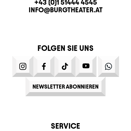
KONTAKT
TELEFON
+43 (0)1 51444 4545
E-MAIL
INFO@BURGTHEATER.AT
FOLGEN SIE UNS
INSTAGRAM
FACEBOOK
TIKTOK
YOUTUBE
WHATS
NEWSLETTER ABONNIEREN
SERVICE