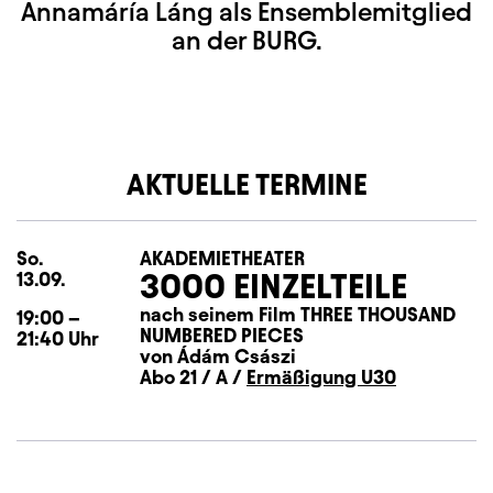
Annamáría Láng als Ensemblemitglied
an der BURG.
AKTUELLE TERMINE
So.
Sonntag
AKADEMIETHEATER
3000 EINZELTEILE
13.09.
nach seinem Film THREE THOUSAND
19:00
–
NUMBERED PIECES
21:40
Uhr
von Ádám Császi
Abo 21 / A /
Ermäßigung U30