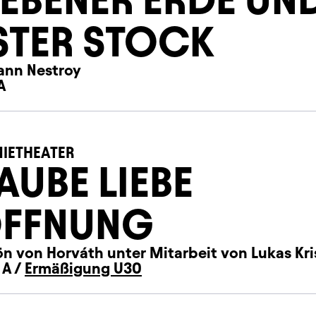
STER STOCK
ann Nestroy
A
IETHEATER
AUBE LIEBE
FFNUNG
n von Horváth unter Mitarbeit von Lukas Kri
 A /
Ermäßigung U30