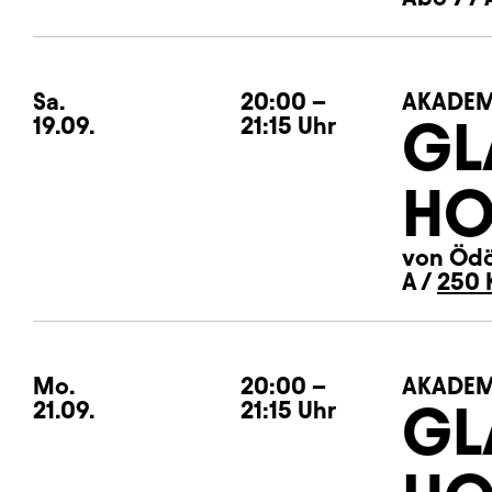
Sa.
Samstag
20:00
–
AKADEM
GL
19.09.
21:15
Uhr
HO
von Ödö
A /
250 
Mo.
Montag
20:00
–
AKADEM
GL
21.09.
21:15
Uhr