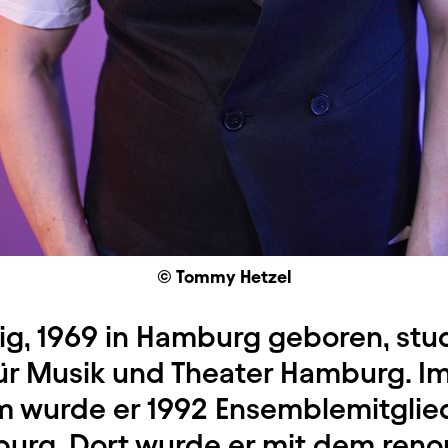
© Tommy Hetzel
ig, 1969 in Hamburg geboren, stud
ür Musik und Theater Hamburg. Im
m wurde er 1992 Ensemblemitglied
urg. Dort wurde er mit dem ren