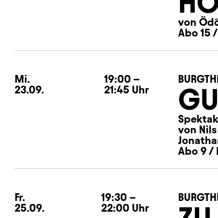
HO
von Ödö
Abo 15 /
Mi.
Mittwoch
19:00
–
BURGTH
GU
23.09.
21:45
Uhr
Spektake
von Nil
Jonatha
Abo 9 / 
Fr.
Freitag
19:30
–
BURGTH
ZU
25.09.
22:00
Uhr