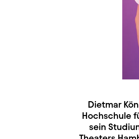
Dietmar Kön
Hochschule f
sein Studiu
Theaters Hamb