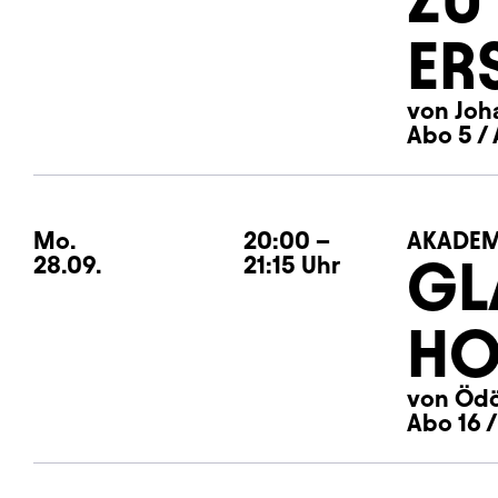
ER
von Joh
Abo 5 / 
Mo.
Montag
20:00
–
AKADEM
GL
28.09.
21:15
Uhr
HO
von Ödö
Abo 16 /