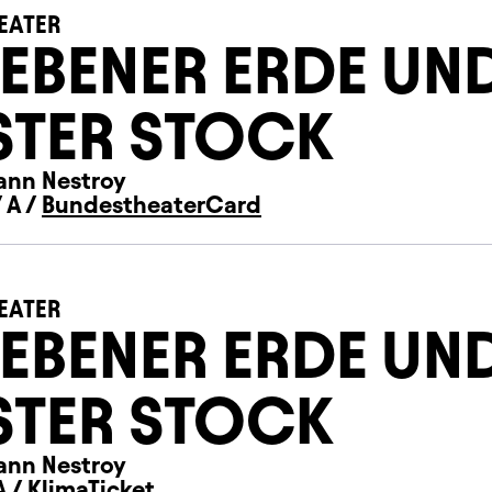
EATER
 EBENER ERDE UN
STER STOCK
ann Nestroy
 A /
BundestheaterCard
EATER
 EBENER ERDE UN
STER STOCK
ann Nestroy
A /
KlimaTicket