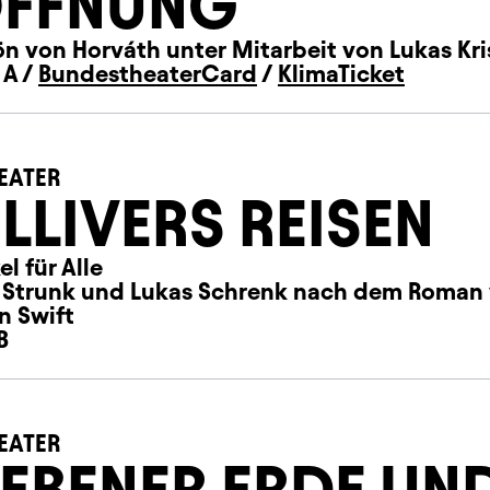
FFNUNG
n von Horváth unter Mitarbeit von Lukas Kri
 A /
BundestheaterCard
/
KlimaTicket
EATER
LLIVERS REISEN
l für Alle
s Strunk und Lukas Schrenk nach dem Roman
n Swift
B
EATER
 EBENER ERDE UN