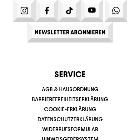
INSTAGRAM
FACEBOOK
TIKTOK
YOUTUBE
WHATS
NEWSLETTER ABONNIEREN
SERVICE
AGB & HAUSORDNUNG
BARRIEREFREIHEITSERKLÄRUNG
COOKIE-ERKLÄRUNG
DATENSCHUTZERKLÄRUNG
WIDERRUFSFORMULAR
HINWEISGEBERSYSTEM