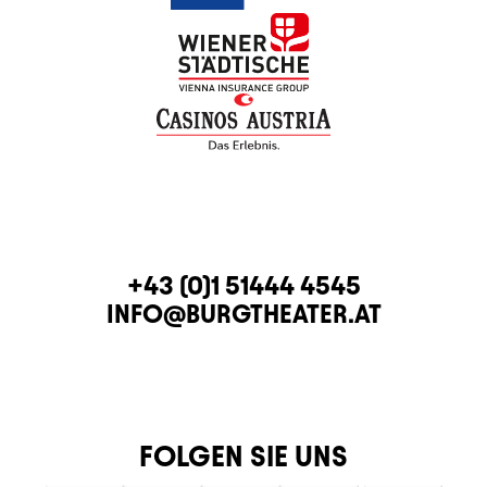
KONTAKT
TELEFON
+43 (0)1 51444 4545
E-MAIL
INFO@BURGTHEATER.AT
FOLGEN SIE UNS