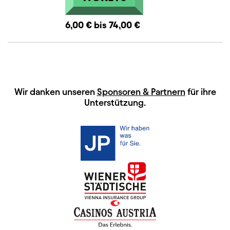
6,00 € bis 74,00 €
HAUPTSPONSOREN
Wir danken unseren
Sponsoren & Partnern
für ihre
Unterstützung.