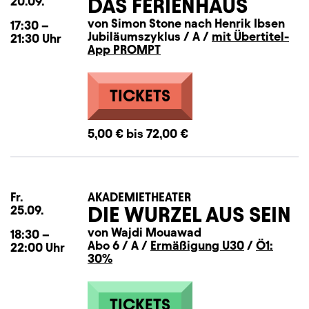
DAS FERIENHAUS
20.09.
von Simon Stone nach Henrik Ibsen
17:30
–
Jubiläumszyklus / A /
mit Übertitel-
21:30
Uhr
App PROMPT
TICKETS
5,00 € bis 72,00 €
Fr.
Freitag
AKADEMIETHEATER
DIE WURZEL AUS SEIN
25.09.
von Wajdi Mouawad
18:30
–
Abo 6 / A /
Ermäßigung U30
/
Ö1:
22:00
Uhr
30%
TICKETS