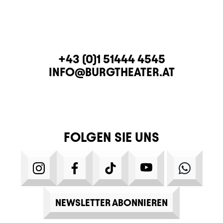
KONTAKT
TELEFON
+43 (0)1 51444 4545
E-MAIL
INFO@BURGTHEATER.AT
FOLGEN SIE UNS
INSTAGRAM
FACEBOOK
TIKTOK
YOUTUBE
WHATS
NEWSLETTER ABONNIEREN