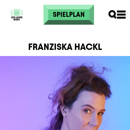
Direkt zum Inhalt
SPIELPLAN
FRANZISKA HACKL