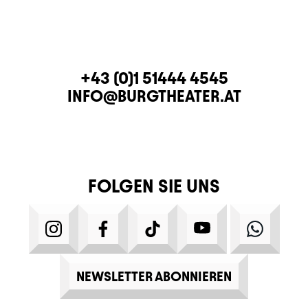
KONTAKT
TELEFON
+43 (0)1 51444 4545
E-MAIL
INFO@BURGTHEATER.AT
FOLGEN SIE UNS
INSTAGRAM
FACEBOOK
TIKTOK
YOUTUBE
WHATS
NEWSLETTER ABONNIEREN