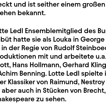
eckt und ist seither einem große
sehen bekannt.
te Ledl Ensemblemitglied des Bur
büt hatte sie als Louka in George
n der Regie von Rudolf Steinboec
oduktionen mit und arbeitete u.a.
Rott, Hans Hollmann, Gerhard Klin
Achim Benning. Lotte Ledl spielte
er Klassiker von Raimund, Nestro
r aber auch in Stücken von Brecht,
hakespeare zu sehen.