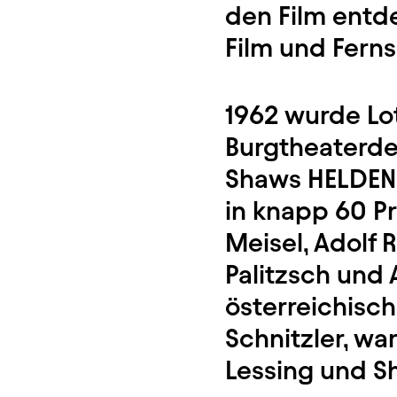
den Film entd
Film und Fern
1962 wurde Lot
Burgtheaterde
Shaws HELDEN i
in knapp 60 Pr
Meisel, Adolf 
Palitzsch und 
österreichisch
Schnitzler, wa
Lessing und S