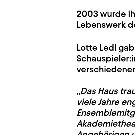
2003 wurde ihr
Lebenswerk de
Lotte Ledl ga
Schauspieler:i
verschiedenen
„Das Haus trau
viele Jahre en
Ensemblemitgl
Akademietheate
Angehörigen u