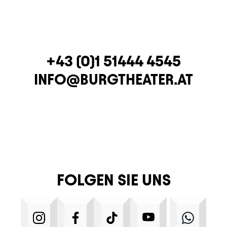
TELEFON
+43 (0)1 51444 4545
E-MAIL
INFO@BURGTHEATER.AT
FOLGEN SIE UNS
INSTAGRAM
FACEBOOK
TIKTOK
YOUTUBE
WHA