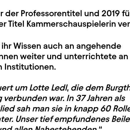
 der Professorentitel und 2019 für
r Titel Kammerschauspielerin ver
b ihr Wissen auch an angehende
nnen weiter und unterrichtete an
 Institutionen.
ert um Lotte Ledl, die dem Burgt
g verbunden war. In 37 Jahren als
ied sah man sie in knapp 60 Rolle
r. Unser tief empfundenes Beileid
nd allen Nahestehenden.“