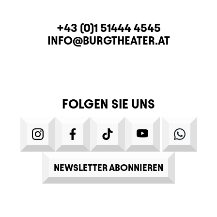
KONTAKT
TELEFON
+43 (0)1 51444 4545
E-MAIL
INFO@BURGTHEATER.AT
FOLGEN SIE UNS
INSTAGRAM
FACEBOOK
TIKTOK
YOUTUBE
WHATS
NEWSLETTER ABONNIEREN