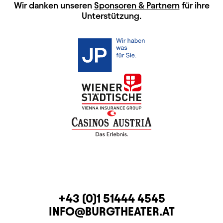
HAUPTSPONSOREN
Wir danken unseren
Sponsoren & Partnern
für ihre
Unterstützung.
KONTAKT
TELEFON
+43 (0)1 51444 4545
E-MAIL
INFO@BURGTHEATER.AT