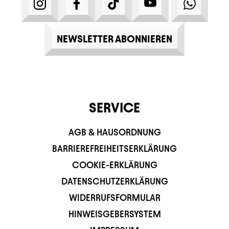
INSTAGRAM
FACEBOOK
TIKTOK
YOUTUBE
WHATS
NEWSLETTER ABONNIEREN
SERVICE
AGB & HAUSORDNUNG
BARRIEREFREIHEITSERKLÄRUNG
COOKIE-ERKLÄRUNG
DATENSCHUTZERKLÄRUNG
WIDERRUFSFORMULAR
HINWEISGEBERSYSTEM