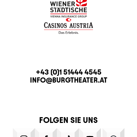
KONTAKT
TELEFON
+43 (0)1 51444 4545
E-MAIL
INFO@BURGTHEATER.AT
FOLGEN SIE UNS