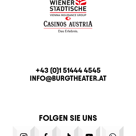
KONTAKT
TELEFON
+43 (0)1 51444 4545
E-MAIL
INFO@BURGTHEATER.AT
FOLGEN SIE UNS