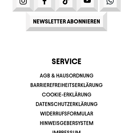
INSTAGRAM
FACEBOOK
TIKTOK
YOUTUBE
WHATS
NEWSLETTER ABONNIEREN
SERVICE
AGB & HAUSORDNUNG
BARRIEREFREIHEITSERKLÄRUNG
COOKIE-ERKLÄRUNG
DATENSCHUTZERKLÄRUNG
WIDERRUFSFORMULAR
HINWEISGEBERSYSTEM
IMPRESSUM