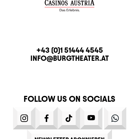
CONTACT
TELEPHONE
+43 (0)1 51444 4545
E-MAIL
INFO@BURGTHEATER.AT
FOLLOW US ON SOCIALS
INSTAGRAM
FACEBOOK
TIKTOK
YOUTUBE
WHATS