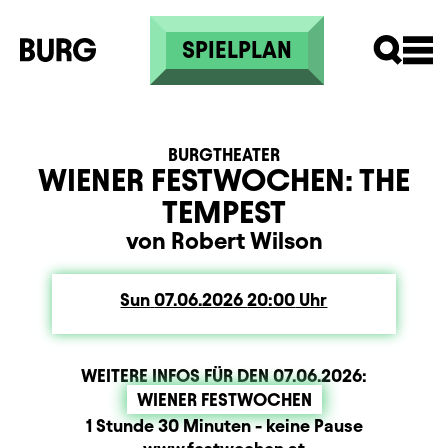
Skip to main content
SPIELPLAN
BURGTHEATER
WIENER FESTWOCHEN: THE
TEMPEST
von Robert Wilson
Sun
Sunday
07.06.2026
20:00
Uhr
WEITERE INFOS FÜR DEN
07.06.2026
:
WIENER FESTWOCHEN
Dauer und Pausen
Beschreibung
Information
1 Stunde 30 Minuten - keine Pause
Zusatzinformation