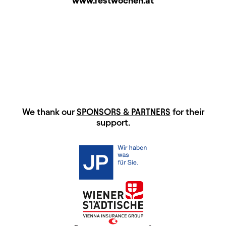
www.festwochen.at
HAUPTSPONSOREN
We thank our
SPONSORS & PARTNERS
for their
support.