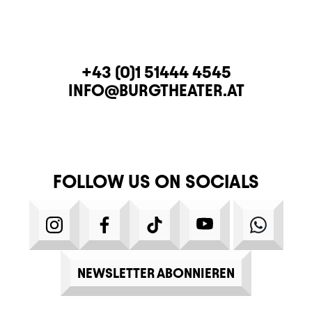
CONTACT
TELEPHONE
+43 (0)1 51444 4545
E-MAIL
INFO@BURGTHEATER.AT
FOLLOW US ON SOCIALS
INSTAGRAM
FACEBOOK
TIKTOK
YOUTUBE
WHATS
NEWSLETTER ABONNIEREN