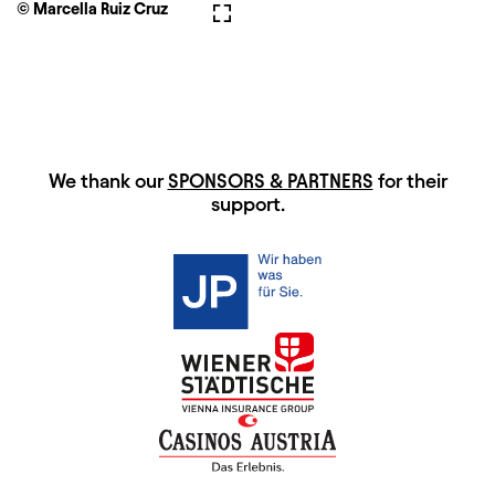
© Marcella Ruiz Cruz
Fullscreen
HAUPTSPONSOREN
We thank our
SPONSORS & PARTNERS
for their
support.