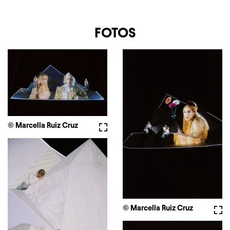
FOTOS
© Marcella Ruiz Cruz
Fullscreen
© Marcella Ruiz Cruz
Full