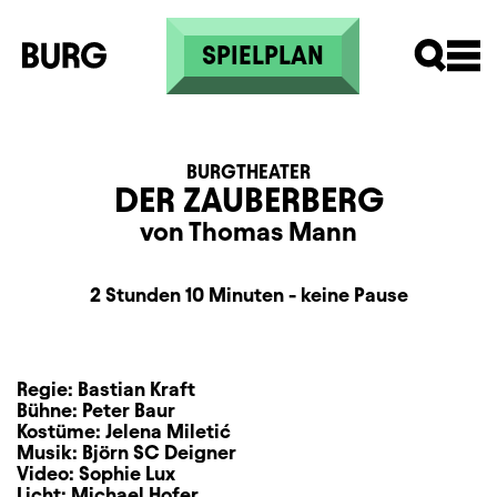
Skip to main content
SPIELPLAN
BURGTHEATER
DER ZAUBERBERG
von Thomas Mann
Dauer und Pausen
Beschreibung
Information
2 Stunden 10 Minuten - keine Pause
Regie:
Bastian Kraft
Bühne:
Peter Baur
Kostüme:
Jelena Miletić
Musik:
Björn SC Deigner
Video:
Sophie Lux
Licht:
Michael Hofer