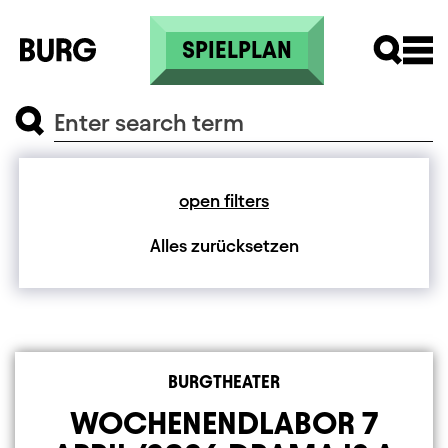
Skip to main content
SPIELPLAN
SEARCH
Search
Search
open filters
Alles zurücksetzen
BURGTHEATER
WOCHENENDLABOR 7