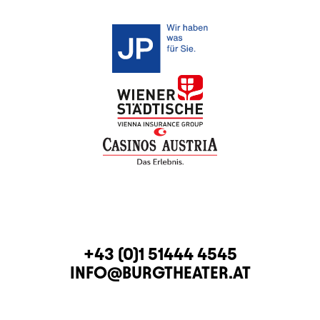
CONTACT
TELEPHONE
+43 (0)1 51444 4545
E-MAIL
INFO@BURGTHEATER.AT