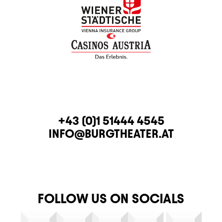
CONTACT
TELEPHONE
+43 (0)1 51444 4545
E-MAIL
INFO@BURGTHEATER.AT
FOLLOW US ON SOCIALS