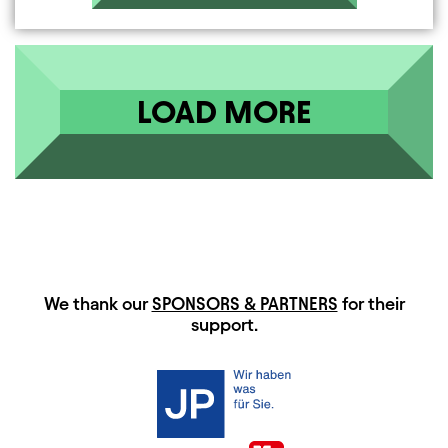
LOAD MORE
HAUPTSPONSOREN
We thank our
SPONSORS & PARTNERS
for their
support.