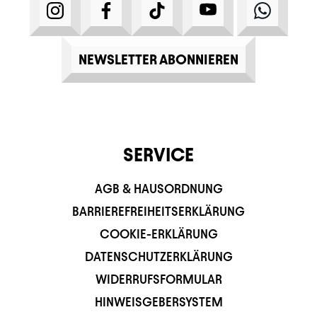
INSTAGRAM
FACEBOOK
TIKTOK
YOUTUBE
WHATS
NEWSLETTER ABONNIEREN
SERVICE
AGB & HAUSORDNUNG
BARRIEREFREIHEITSERKLÄRUNG
COOKIE-ERKLÄRUNG
DATENSCHUTZERKLÄRUNG
WIDERRUFSFORMULAR
HINWEISGEBERSYSTEM