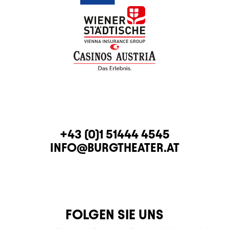
KONTAKT
TELEFON
+43 (0)1 51444 4545
E-MAIL
INFO@BURGTHEATER.AT
FOLGEN SIE UNS