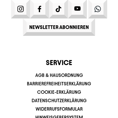
INSTAGRAM
FACEBOOK
TIKTOK
YOUTUBE
WHATS
NEWSLETTER ABONNIEREN
SERVICE
AGB & HAUSORDNUNG
BARRIEREFREIHEITSERKLÄRUNG
COOKIE-ERKLÄRUNG
DATENSCHUTZERKLÄRUNG
WIDERRUFSFORMULAR
HINWEISGEBERSYSTEM