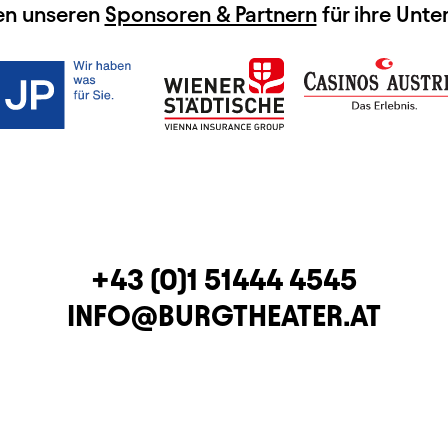
en unseren
Sponsoren & Partnern
für ihre Unte
TELEFON
+43 (0)1 51444 4545
E-MAIL
INFO@BURGTHEATER.AT