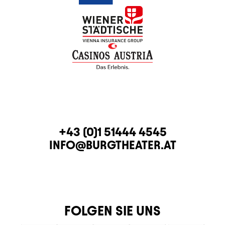
KONTAKT
TELEFON
+43 (0)1 51444 4545
E-MAIL
INFO@BURGTHEATER.AT
FOLGEN SIE UNS