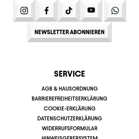
INSTAGRAM
FACEBOOK
TIKTOK
YOUTUBE
WHATS
NEWSLETTER ABONNIEREN
SERVICE
AGB & HAUSORDNUNG
BARRIEREFREIHEITSERKLÄRUNG
COOKIE-ERKLÄRUNG
DATENSCHUTZERKLÄRUNG
WIDERRUFSFORMULAR
HINWEISGEBERSYSTEM