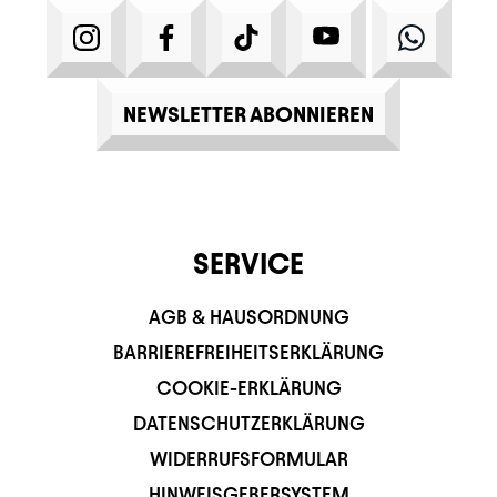
INSTAGRAM
FACEBOOK
TIKTOK
YOUTUBE
WHATS
NEWSLETTER ABONNIEREN
SERVICE
AGB & HAUSORDNUNG
BARRIEREFREIHEITSERKLÄRUNG
COOKIE-ERKLÄRUNG
DATENSCHUTZERKLÄRUNG
WIDERRUFSFORMULAR
HINWEISGEBERSYSTEM