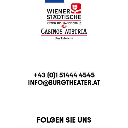
KONTAKT
TELEFON
+43 (0)1 51444 4545
E-MAIL
INFO@BURGTHEATER.AT
FOLGEN SIE UNS