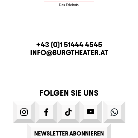
KONTAKT
TELEFON
+43 (0)1 51444 4545
E-MAIL
INFO@BURGTHEATER.AT
FOLGEN SIE UNS
INSTAGRAM
FACEBOOK
TIKTOK
YOUTUBE
WHATS
NEWSLETTER ABONNIEREN