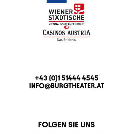
KONTAKT
TELEFON
+43 (0)1 51444 4545
E-MAIL
INFO@BURGTHEATER.AT
FOLGEN SIE UNS