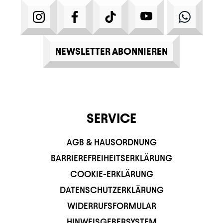
INSTAGRAM
FACEBOOK
TIKTOK
YOUTUBE
WHATS
NEWSLETTER ABONNIEREN
SERVICE
AGB & HAUSORDNUNG
BARRIEREFREIHEITSERKLÄRUNG
COOKIE-ERKLÄRUNG
DATENSCHUTZERKLÄRUNG
WIDERRUFSFORMULAR
HINWEISGEBERSYSTEM