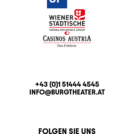
KONTAKT
TELEFON
+43 (0)1 51444 4545
E-MAIL
INFO@BURGTHEATER.AT
FOLGEN SIE UNS