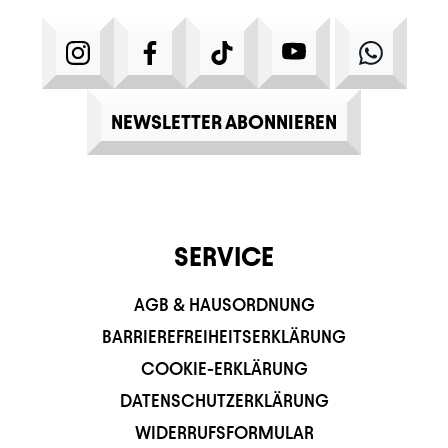
INSTAGRAM
FACEBOOK
TIKTOK
YOUTUBE
WHATS
NEWSLETTER ABONNIEREN
SERVICE
AGB & HAUSORDNUNG
BARRIEREFREIHEITSERKLÄRUNG
COOKIE-ERKLÄRUNG
DATENSCHUTZERKLÄRUNG
WIDERRUFSFORMULAR