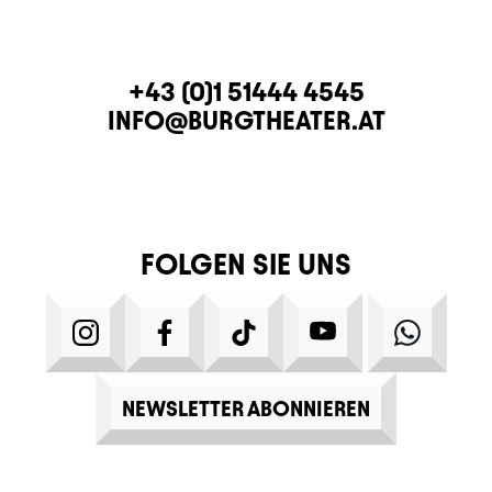
KONTAKT
TELEFON
+43 (0)1 51444 4545
E-MAIL
INFO@BURGTHEATER.AT
FOLGEN SIE UNS
INSTAGRAM
FACEBOOK
TIKTOK
YOUTUBE
WHATS
NEWSLETTER ABONNIEREN