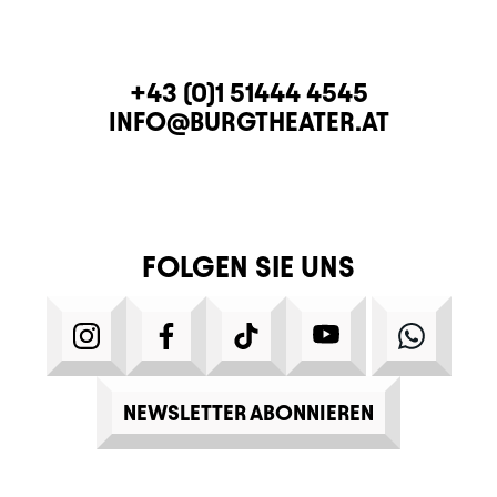
KONTAKT
TELEFON
+43 (0)1 51444 4545
E-MAIL
INFO@BURGTHEATER.AT
FOLGEN SIE UNS
INSTAGRAM
FACEBOOK
TIKTOK
YOUTUBE
WHATS
NEWSLETTER ABONNIEREN