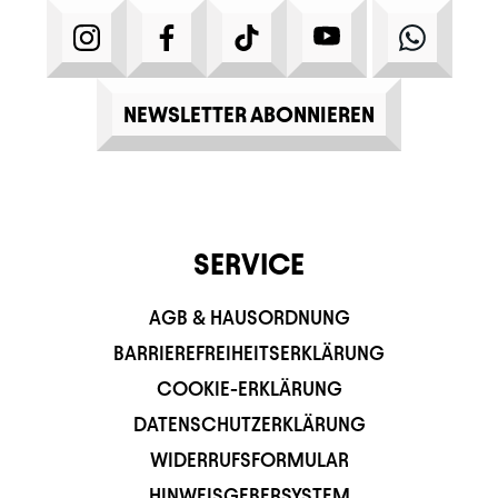
INSTAGRAM
FACEBOOK
TIKTOK
YOUTUBE
WHATS
NEWSLETTER ABONNIEREN
SERVICE
AGB & HAUSORDNUNG
BARRIEREFREIHEITSERKLÄRUNG
COOKIE-ERKLÄRUNG
DATENSCHUTZERKLÄRUNG
WIDERRUFSFORMULAR
HINWEISGEBERSYSTEM