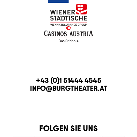
KONTAKT
TELEFON
+43 (0)1 51444 4545
E-MAIL
INFO@BURGTHEATER.AT
FOLGEN SIE UNS