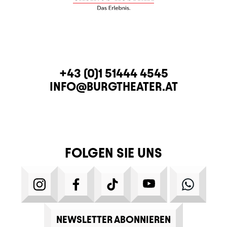
KONTAKT
TELEFON
+43 (0)1 51444 4545
E-MAIL
INFO@BURGTHEATER.AT
FOLGEN SIE UNS
INSTAGRAM
FACEBOOK
TIKTOK
YOUTUBE
WHATS
NEWSLETTER ABONNIEREN