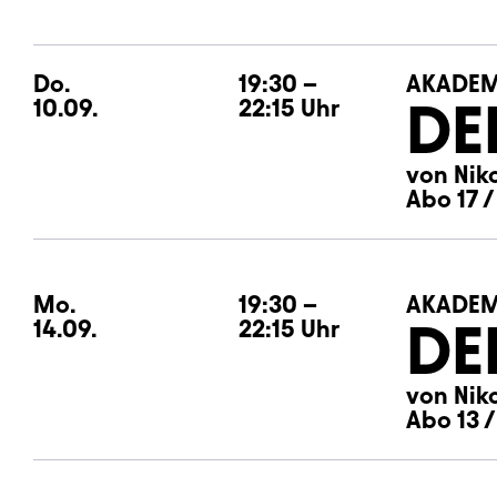
Do.
Donnerstag
19:30
–
AKADEM
DE
10.09.
22:15
Uhr
von Nik
Abo 17 /
Mo.
Montag
19:30
–
AKADEM
DE
14.09.
22:15
Uhr
von Nik
Abo 13 /