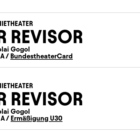
IETHEATER
R REVISOR
olai Gogol
 A /
BundestheaterCard
IETHEATER
R REVISOR
olai Gogol
 A /
Ermäßigung U30