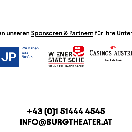
en unseren
Sponsoren & Partnern
für ihre Unte
TELEFON
+43 (0)1 51444 4545
E-MAIL
INFO@BURGTHEATER.AT