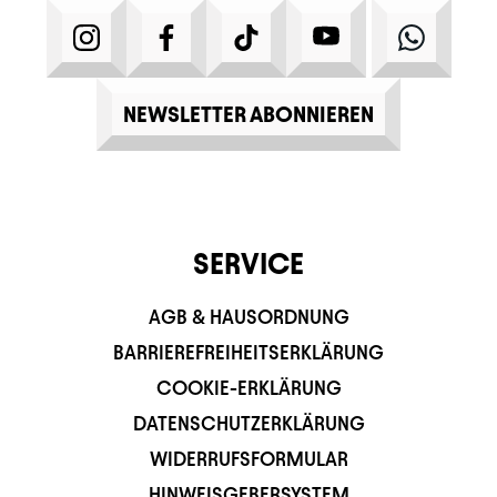
INSTAGRAM
FACEBOOK
TIKTOK
YOUTUBE
WHATS
NEWSLETTER ABONNIEREN
SERVICE
AGB & HAUSORDNUNG
BARRIEREFREIHEITSERKLÄRUNG
COOKIE-ERKLÄRUNG
DATENSCHUTZERKLÄRUNG
WIDERRUFSFORMULAR
HINWEISGEBERSYSTEM