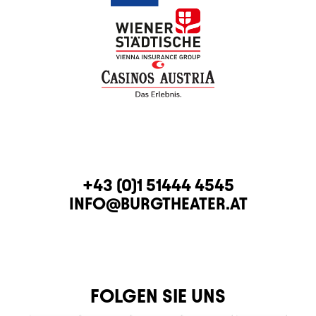
KONTAKT
TELEFON
+43 (0)1 51444 4545
E-MAIL
INFO@BURGTHEATER.AT
FOLGEN SIE UNS