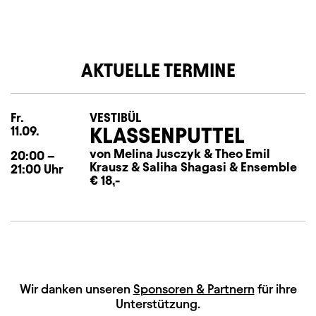
AKTUELLE TERMINE
Fr.
Freitag
VESTIBÜL
KLASSENPUTTEL
11.09.
von Melina Jusczyk
&
Theo Emil
20:00
–
Krausz
&
Saliha Shagasi
&
Ensemble
21:00
Uhr
€ 18,-
HAUPTSPONSOREN
Wir danken unseren
Sponsoren & Partnern
für ihre
Unterstützung.