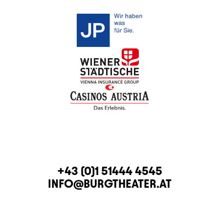
KONTAKT
TELEFON
+43 (0)1 51444 4545
E-MAIL
INFO@BURGTHEATER.AT