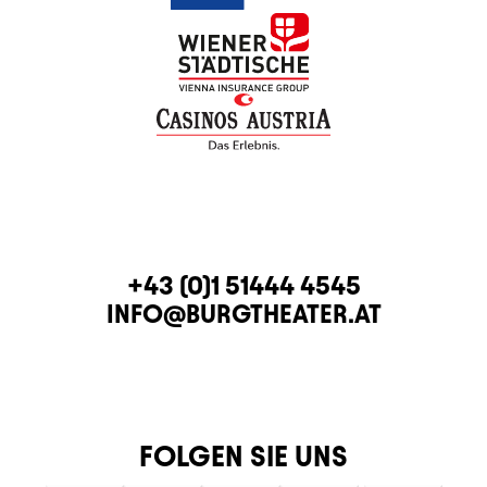
KONTAKT
TELEFON
+43 (0)1 51444 4545
E-MAIL
INFO@BURGTHEATER.AT
FOLGEN SIE UNS