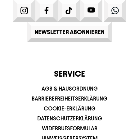
INSTAGRAM
FACEBOOK
TIKTOK
YOUTUBE
WHATS
NEWSLETTER ABONNIEREN
SERVICE
AGB & HAUSORDNUNG
BARRIEREFREIHEITSERKLÄRUNG
COOKIE-ERKLÄRUNG
DATENSCHUTZERKLÄRUNG
WIDERRUFSFORMULAR
HINWEISGEBERSYSTEM