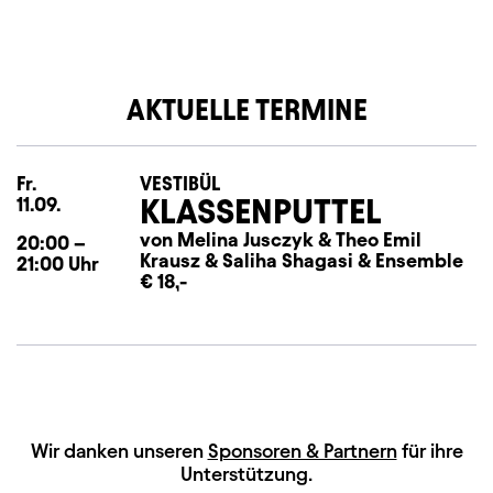
AKTUELLE TERMINE
Fr.
Freitag
VESTIBÜL
KLASSENPUTTEL
11.09.
von Melina Jusczyk
&
Theo Emil
20:00
–
Krausz
&
Saliha Shagasi
&
Ensemble
21:00
Uhr
€ 18,-
HAUPTSPONSOREN
Wir danken unseren
Sponsoren & Partnern
für ihre
Unterstützung.