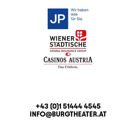
KONTAKT
TELEFON
+43 (0)1 51444 4545
E-MAIL
INFO@BURGTHEATER.AT