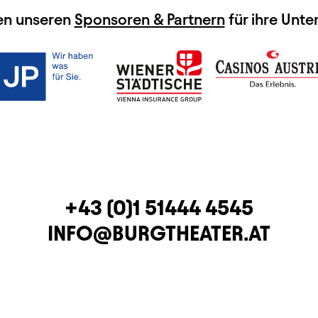
en unseren
Sponsoren & Partnern
für ihre Unte
TELEFON
+43 (0)1 51444 4545
E-MAIL
INFO@BURGTHEATER.AT