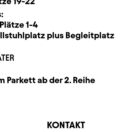
̈tze 19-22
:
 Plätze 1-4
ollstuhlplatz plus Begleitplatz
ATER
 im Parkett ab der 2. Reihe
KONTAKT