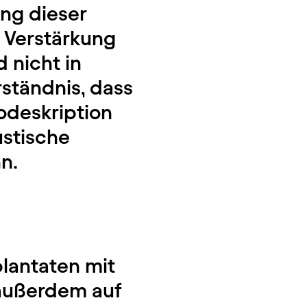
ng dieser
 Verstärkung
 nicht in
rständnis, dass
odeskription
ustische
nn.
plantaten mit
 außerdem auf