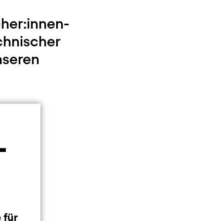
cher:innen-
chnischer
nseren
-
 für