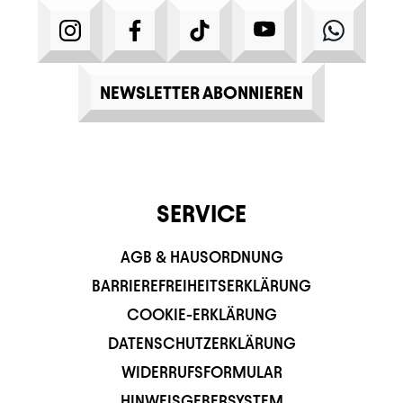
INSTAGRAM
FACEBOOK
TIKTOK
YOUTUBE
WHATS
NEWSLETTER ABONNIEREN
SERVICE
AGB & HAUSORDNUNG
BARRIEREFREIHEITSERKLÄRUNG
COOKIE-ERKLÄRUNG
DATENSCHUTZERKLÄRUNG
WIDERRUFSFORMULAR
HINWEISGEBERSYSTEM