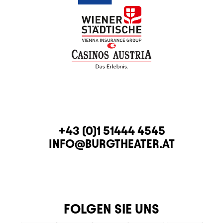
KONTAKT
TELEFON
+43 (0)1 51444 4545
E-MAIL
INFO@BURGTHEATER.AT
FOLGEN SIE UNS