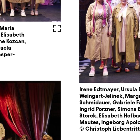
-Maria
Fullscreen
 Elisabeth
ne Kozcan,
haela
asper-
Irene Edtmayer, Ursula 
Weingart-Jelinek, Marga
Schmidauer, Gabriele Fa
Ingrid Porzner, Simona
Storck, Elisabeth Hofba
Mautes, Ingeborg Apolo
© Christoph Liebentritt