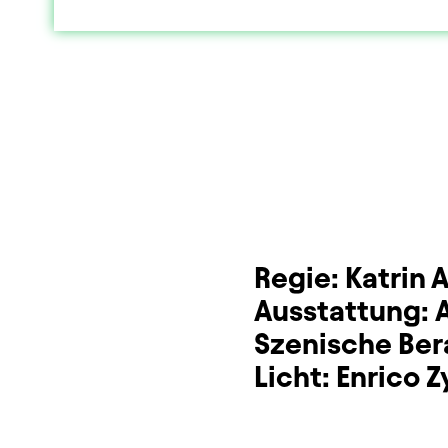
Dauer und Pausen
Beschreibung
Info
Zusatzinformation
Regie:
Katrin A
Ausstattung:
Szenische Ber
Licht:
Enrico Z