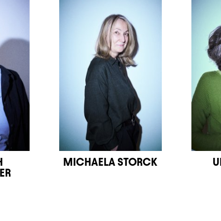
H
MICHAELA STORCK
U
ER