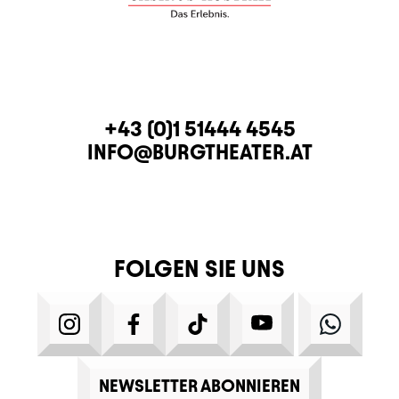
KONTAKT
TELEFON
+43 (0)1 51444 4545
E-MAIL
INFO@BURGTHEATER.AT
FOLGEN SIE UNS
INSTAGRAM
FACEBOOK
TIKTOK
YOUTUBE
WHATS
NEWSLETTER ABONNIEREN