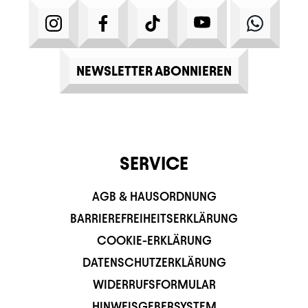
INSTAGRAM
FACEBOOK
TIKTOK
YOUTUBE
WHATS
NEWSLETTER ABONNIEREN
SERVICE
AGB & HAUSORDNUNG
BARRIEREFREIHEITSERKLÄRUNG
COOKIE-ERKLÄRUNG
DATENSCHUTZERKLÄRUNG
WIDERRUFSFORMULAR
HINWEISGEBERSYSTEM