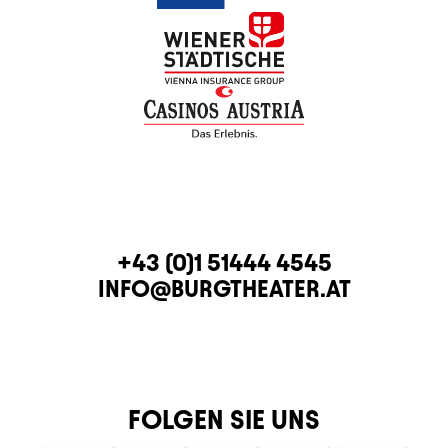
KONTAKT
TELEFON
+43 (0)1 51444 4545
E-MAIL
INFO@BURGTHEATER.AT
FOLGEN SIE UNS