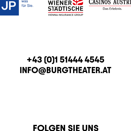
TELEFON
+43 (0)1 51444 4545
E-MAIL
INFO@BURGTHEATER.AT
FOLGEN SIE UNS