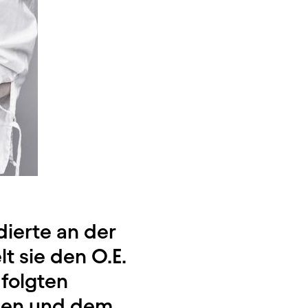
dierte an der
t sie den O.E.
 folgten
len und dem