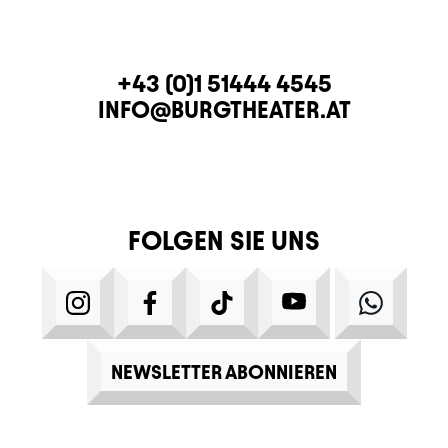
KONTAKT
TELEFON
+43 (0)1 51444 4545
E-MAIL
INFO@BURGTHEATER.AT
FOLGEN SIE UNS
INSTAGRAM
FACEBOOK
TIKTOK
YOUTUBE
WHATS
NEWSLETTER ABONNIEREN