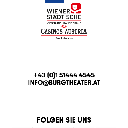
KONTAKT
TELEFON
+43 (0)1 51444 4545
E-MAIL
INFO@BURGTHEATER.AT
FOLGEN SIE UNS