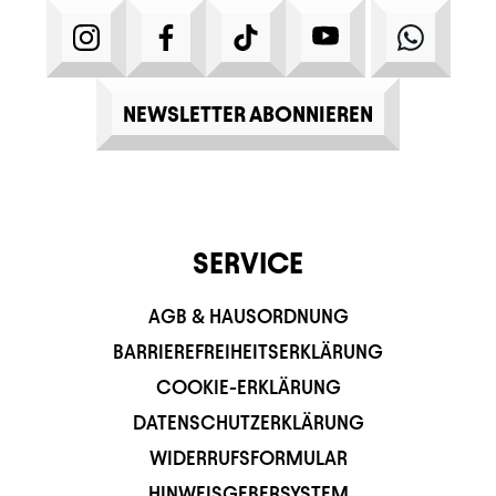
INSTAGRAM
FACEBOOK
TIKTOK
YOUTUBE
WHATS
NEWSLETTER ABONNIEREN
SERVICE
AGB & HAUSORDNUNG
BARRIEREFREIHEITSERKLÄRUNG
COOKIE-ERKLÄRUNG
DATENSCHUTZERKLÄRUNG
WIDERRUFSFORMULAR
HINWEISGEBERSYSTEM