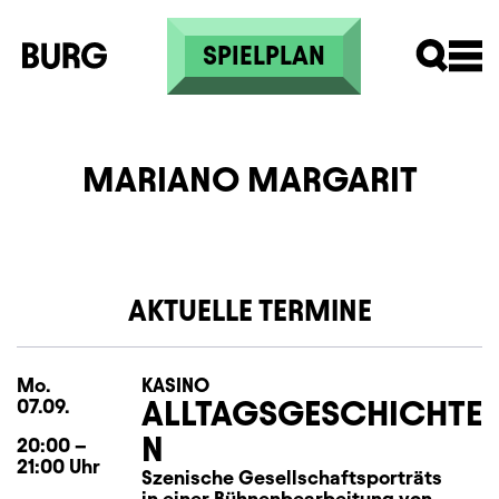
Direkt zum Inhalt
SPIELPLAN
MARIANO MARGARIT
AKTUELLE TERMINE
Mo.
Montag
KASINO
ALLTAGSGESCHICHTE
07.09.
N
20:00
–
21:00
Uhr
Szenische Gesellschaftsporträts
in einer Bühnenbearbeitung von