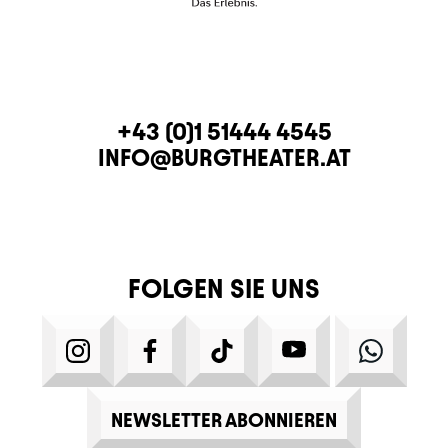
KONTAKT
TELEFON
+43 (0)1 51444 4545
E-MAIL
INFO@BURGTHEATER.AT
FOLGEN SIE UNS
INSTAGRAM
FACEBOOK
TIKTOK
YOUTUBE
WHATS
NEWSLETTER ABONNIEREN