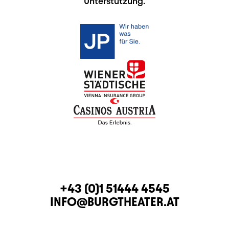
Unterstützung.
KONTAKT
TELEFON
+43 (0)1 51444 4545
E-MAIL
INFO@BURGTHEATER.AT