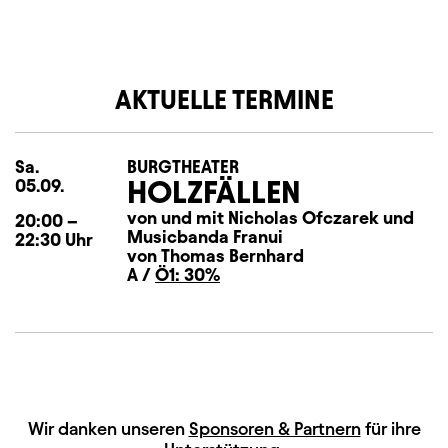
AKTUELLE TERMINE
Sa.
Samstag
BURGTHEATER
HOLZFÄLLEN
05.09.
von und mit Nicholas Ofczarek und
20:00
–
Musicbanda Franui
22:30
Uhr
von Thomas Bernhard
A /
Ö1: 30%
HAUPTSPONSOREN
Wir danken unseren
Sponsoren & Partnern
für ihre