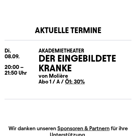
AKTUELLE TERMINE
Di.
Dienstag
AKADEMIETHEATER
DER EINGEBILDETE
08.09.
KRANKE
20:00
–
21:50
Uhr
von Molière
Abo 1 / A /
Ö1: 30%
HAUPTSPONSOREN
Wir danken unseren
Sponsoren & Partnern
für ihre
Unterstützung.