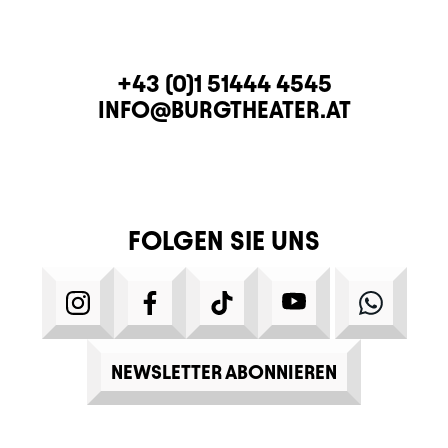
KONTAKT
TELEFON
+43 (0)1 51444 4545
E-MAIL
INFO@BURGTHEATER.AT
FOLGEN SIE UNS
INSTAGRAM
FACEBOOK
TIKTOK
YOUTUBE
WHATS
NEWSLETTER ABONNIEREN