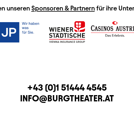
en unseren
Sponsoren & Partnern
für ihre Unte
TELEFON
+43 (0)1 51444 4545
E-MAIL
INFO@BURGTHEATER.AT